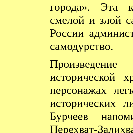
города». Эта 
смелой и злой с
России админис
самодурство.
Произведен
исторической х
персонажах лег
исторических л
Бурчеев напом
Перехват-Залих