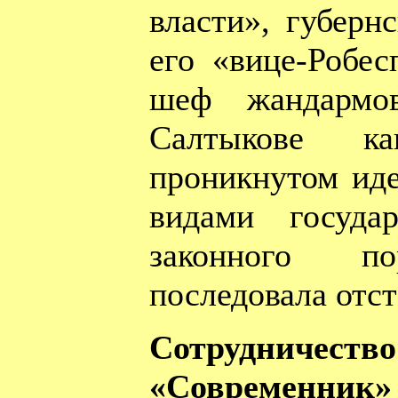
власти», губерн
его «вице-Робес
шеф жандармо
Салтыкове к
проникнутом иде
видами госуда
законного п
последовала отст
Сотрудниче
«Современник»