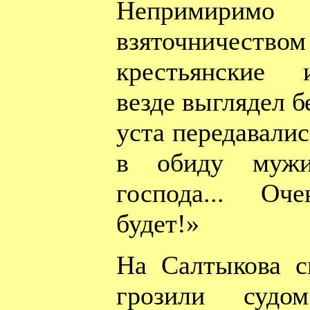
Непримири
взяточничеств
крестьянские 
везде выглядел б
уста передавалис
в обиду мужи
господа... Оч
будет!»
На Салтыкова с
грозили судо