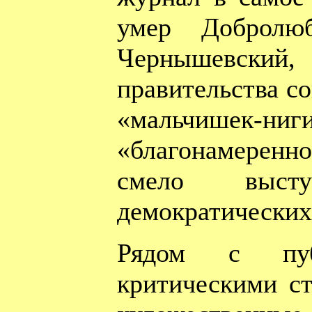
умер Добролюб
Чернышевс
правительства с
«мальчишек
«благонамерен
смело выс
демократических
Рядом с пуб
критическими с