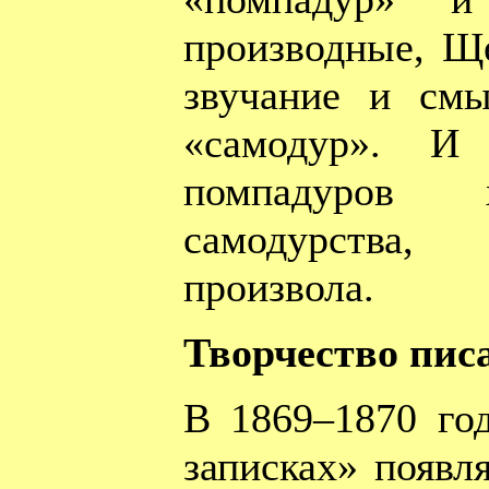
производные, Щ
звучание и смы
«самодур». И 
помпадуров 
самодурства, 
произвола.
Творчество писа
В 1869–1870 го
записках» появл