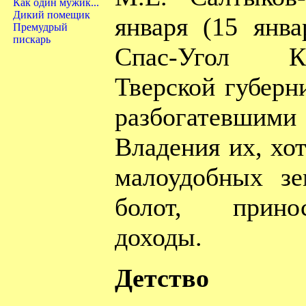
Как один мужик...
Дикий помещик
января (15 янва
Премудрый
пискарь
Спас-Угол Ка
Тверской губерн
разбогатевш
Владения их, хо
малоудобных зе
болот, прино
доходы.
Детство