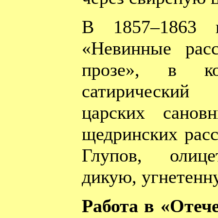
В 1857–1863 г
«Невинные рас
прозе», в к
сатирический
царских санов
щедринских расс
Глупов, олиц
дикую, угнетенн
Работа в «Отеч