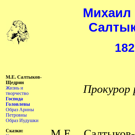
Михаил
Салты
182
М.Е. Салтыков-
Щедрин
Прокурор 
Жизнь и
творчество
Господа
Головлевы
Образ Арины
Петровны
Образ Иудушки
М.Е. Салтыков
Сказки: