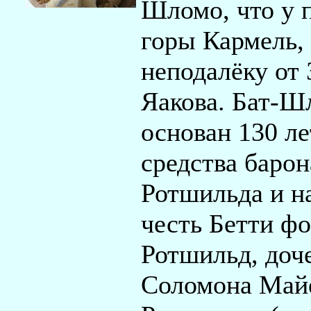
Шломо, что у 
горы Кармель,
неподалёку от 
Яакова. Бат-Ш
основан 130 ле
средства барон
Ротшильда и на
честь Бетти ф
Ротшильд, доч
Соломона Май