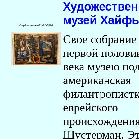
Художестве
музей Хайф
Опубликовано 01-04-2026
Свое собрание
первой полов
века музею по
американская
филантропист
еврейского
происхождени
Шустерман. Э