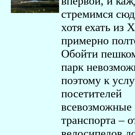
впервой, и каж
стремимся сюд
хотя ехать из
примерно полт
Обойти пешком
парк невозмож
поэтому к усл
посетителей
всевозможные
транспорта – о
велосипедов д