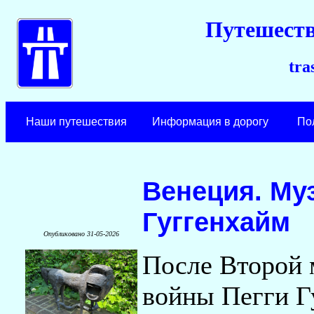
Путешеств
tra
Наши путешествия
Информация в дорогу
По
Венеция. Му
Гуггенхайм
Опубликовано 31-05-2026
После Второй
войны Пегги Г