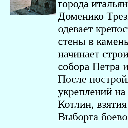
города италья
Доменико Тре
одевает крепо
стены в камень
начинает стро
собора Петра и
После построй
укреплений на
Котлин, взятия
Выборга боево