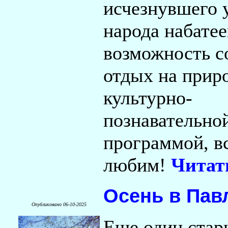
исчезнувшего 
народа набатее
возможность с
отдых на приро
культурно-
познавательно
программой, в
любим!
Читат
Осень в Пав
Опубликовано 06-10-2025
Еще один стар