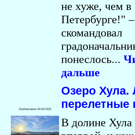
не хуже, чем в
Петербурге!" –
скомандовал
градоначальник
понеслось...
Ч
дальше
Озеро Хула. 
перелетные
Опубликовано 04-04-2026
В долине Хула