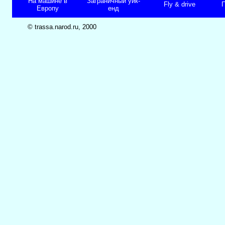
На машине в
Заграничный уик-
Fly & drive
П
Европу
енд
© trassa.narod.ru, 2000