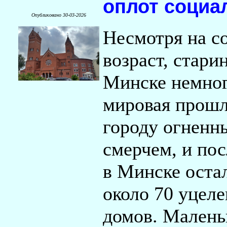
оплот социа
Опубликовано 30-03-2026
Несмотря на с
возраст, стари
Минске немног
мировая прошл
городу огненн
смерчем, и по
в Минске оста
около 70 уцел
домов. Малень