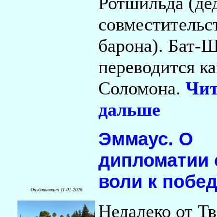
Ротшильда (дед
совместительс
барона). Бат-
переводится ка
Соломона.
Чит
дальше
Эммаус. О
дипломатии 
воли к побе
Опубликовано 11-01-2026
Недалеко от Т