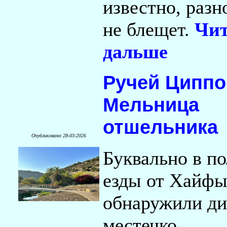
известно, раз
не блещет.
Чит
дальше
Ручей Циппо
Мельница
отшельника
Опубликовано 28-03-2026
Буквально в п
езды от Хайф
обнаружили ди
местечко,