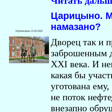
Читать дальш
Царицыно. 
намазано?
Опубликовано 22-05-2026
Дворец так и п
заброшенным д
XXI века. И не
какая бы участ
уготована ему,
не поток нефте
внезапно обр