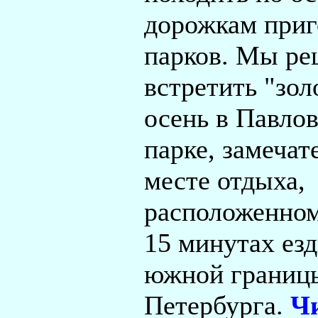
дорожкам при
парков. Мы р
встретить "зо
осень в Павло
парке, замечат
месте отдыха,
расположенном
15 минутах езд
южной границ
Петербурга.
Ч