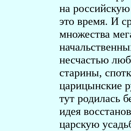
на российскую
это время. И с
множества мег
начальственный
несчастью люб
старины, спотк
царицынские р
тут родилась б
идея восстано
царскую усадьб