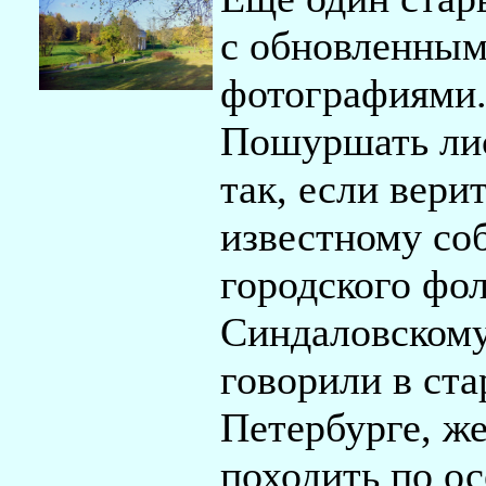
с обновленны
фотографиями
Пошуршать ли
так, если вери
известному со
городского фо
Синдаловскому
говорили в ст
Петербурге, ж
походить по о