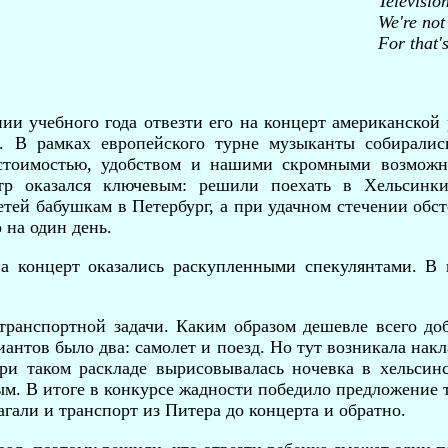
Televisio
We're not
For that'
ии учебного года отвезти его на концерт американской 
. В рамках европейского турне музыканты собиралис
стоимостью, удобством и нашими скромными возможно
тр оказался ключевым: решили поехать в Хельсинк
етей бабушкам в Петербург, а при удачном стечении обст
 на один день.
на концерт оказались раскупленными спекулянтами. В 
анспортной задачи. Каким образом дешевле всего до
иантов было два: самолет и поезд. Но тут возникала нак
ри таком раскладе вырисовывалась ночевка в хельсин
м. В итоге в конкурсе жадности победило предложение 
гали и транспорт из Питера до концерта и обратно.