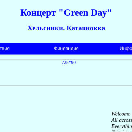
Концерт "Green Day"
Хельсинки. Катаянокка
твия
Финляндия
Инфо
Welcome t
All across
Everythin