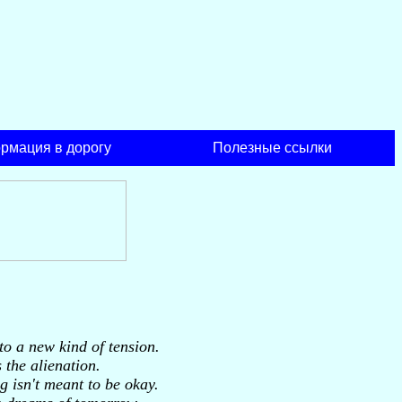
рмация в дорогу
Полезные ссылки
o a new kind of tension.
 the alienation.
g isn't meant to be okay.