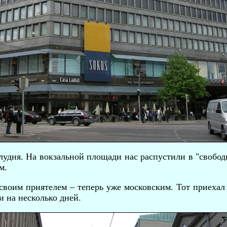
удня. На вокзальной площади нас распустили в "свобод
м.
 своим приятелем – теперь уже московским. Тот приехал
и на несколько дней.