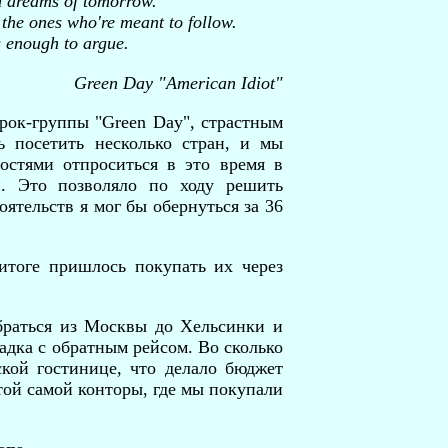
n dreams of tomorrow.
 the ones who're meant to follow.
s enough to argue.
Green Day "American Idiot"
рок-группы "Green Day", страстным
ь посетить несколько стран, и мы
стями отпроситься в это время в
и. Это позволяло по ходу решить
оятельств я мог бы обернуться за 36
итоге пришлось покупать их через
браться из Москвы до Хельсинки и
ладка с обратным рейсом. Во сколько
ской гостинице, что делало бюджет
той самой конторы, где мы покупали