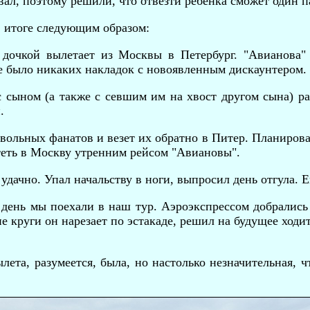
ал, поэтому решили, что отвезти ребенка сможет один п
в итоге следующим образом:
дочкой вылетает из Москвы в Петербург. "Авианова"
е было никаких накладок с новоявленным дискаунтером.
с сыном (а также с севшим им на хвост другом сына) р
.
вольных фанатов и везет их обратно в Питер. Планировал
теть в Москву утренним рейсом "Авиановы".
удачно. Упал начальству в ноги, выпросил день отгула. Е
 день мы поехали в наш тур. Аэроэкспрессом добрались 
е круги он нарезает по эстакаде, решил на будущее ходи
лета, разумеется, была, но настолько незначительная, ч