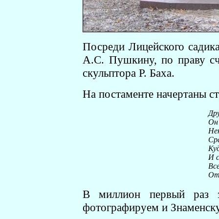
Посреди Лицейского садика
А.С. Пушкину, по праву 
скульптора Р. Баха.
На постаменте начертаны ст
Дру
Он 
Нек
Ср
Куд
И с
Вс
От
В миллион первый раз за
фотографируем и Знаменску