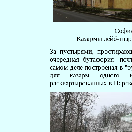
София
Казармы лейб-гвар
За пустырями, простираю
очередная бутафория: поч
самом деле построеная в "р
для казарм одного из
расквартированных в Царск