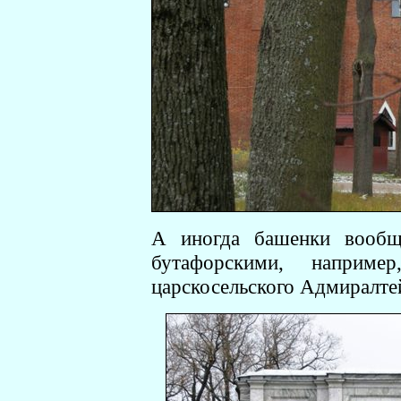
А иногда башенки вообщ
бутафорскими, наприме
царскосельского Адмиралте