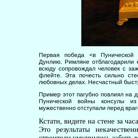
Первая победа <в Пунической 
Дунлию. Римляне отблагодарили е
всюду сопровождал человек с за
флейте. Эта почесть сильно ст
любовных делах. Несчастный быстр
Пример этот пагубно повлиял на д
Пунической войны консулы и
мужественно отступали перед враг
Кстати, видите на стене за ча
Это результаты некачествен
строители умудрились забить 