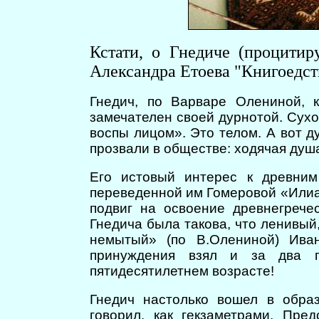
Кстати, о Гнедиче (процити
Александра Етоева "Книгоедст
Гнедич, по Варваре Олениной, к
замечателен своей дурнотой. Сухо
воспы лицом». Это телом. А вот ду
прозвали в обществе: ходячая душ
Его истовый интерес к древним
переведенной им Гомеровой «Илиа
подвиг на освоение древнегрече
Гнедича была такова, что ленивый
немытый» (по В.Олениной) Ива
принуждения взял и за два г
пятидесятилетнем возрасте!
Гнедич настолько вошел в обра
говорил, как гекзаметрами. Пре