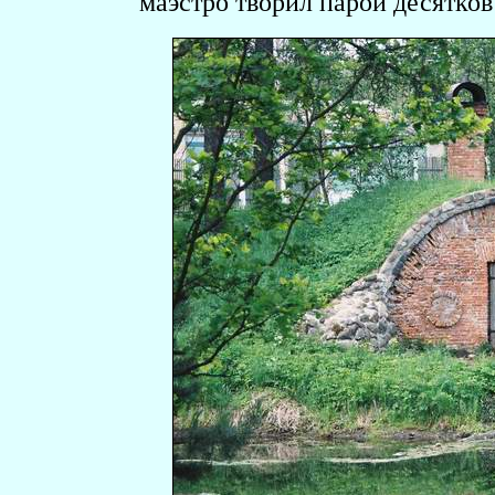
маэстро творил парой десятков