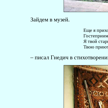
Зайдем в музей.
Еще я прих
Гостеприим
Я твой ста
Твою приют
– писал Гнедич в стихотворен