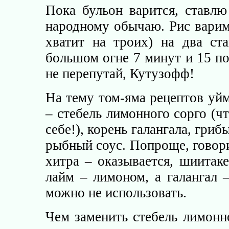
Пока бульон варится, ставл
народному обычаю. Рис варим 
хватит на троих) на два ст
большом огне 7 минут и 15 п
не перепутай, Кутузофф!
На тему том-яма рецептов уйм
– стебель лимонного сорго (чт
себе!), корень галангала, гри
рыбный соус. Попроще, говори
хитра – оказывается, шиитак
лайм – лимоном, а галангал
можно не использовать.
Чем заменить стебель лимонно