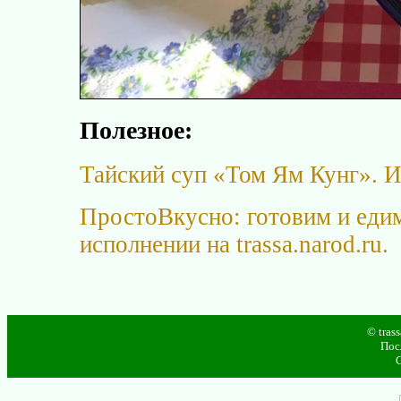
Полезное:
Тайский суп «Том Ям Кунг». 
ПростоВкусно: готовим и едим
исполнении на trassa.narod.ru.
© tras
Пос
С