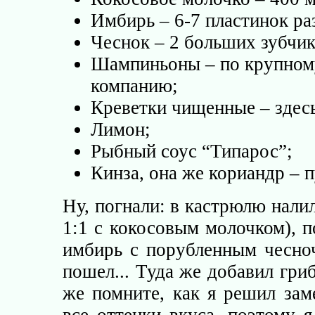
Имбирь – 6-7 пластинок ра
Чеснок – 2 больших зубчик
Шампиньоны – по крупному
компанию;
Креветки чищенные – здес
Лимон;
Рыбный соус “Типарос”;
Кинза, она же кориандр – п
Ну, погнали: в кастрюлю нали
1:1 с кокосовым молочком), п
имбирь с порубленным чесноч
пошел... Туда же добавил гри
же помните, как я решил зам