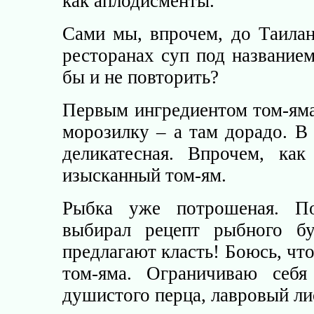
как аплодисменты.
Сами мы, впрочем, до Таилан
ресторанах суп под название
бы и не повторить?
Первым ингредиентом том-яма
морозилку – а там дорадо. В
деликатесная. Впрочем, ка
изысканный том-ям.
Рыбка уже потрошеная. По
выбирал рецепт рыбного бу
предлагают класть! Боюсь, чт
том-яма. Ограничиваю себ
душистого перца, лавровый лис