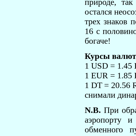
природе, та
остался неосо
трех знаков п
16 с половино
богаче!
Курсы валют 
1 USD = 1.45
1 EUR = 1.85
1 DT = 20.56 
снимали дина
N.B.
При обра
аэропорту и
обменного п