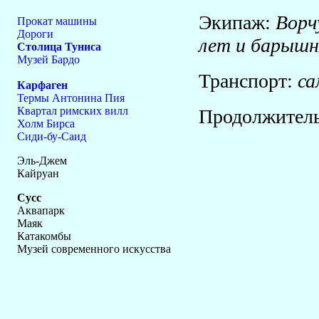
Экипаж:
Ворч
Прокат машины
Дороги
лет и барышн
Столица Туниса
Музей Бардо
Транспорт:
са
Карфаген
Термы Антонина Пия
Квартал римских вилл
Продолжител
Холм Бирса
Сиди-бу-Саид
Эль-Джем
Кайруан
Сусс
Аквапарк
Маяк
Катакомбы
Музей современного искусства