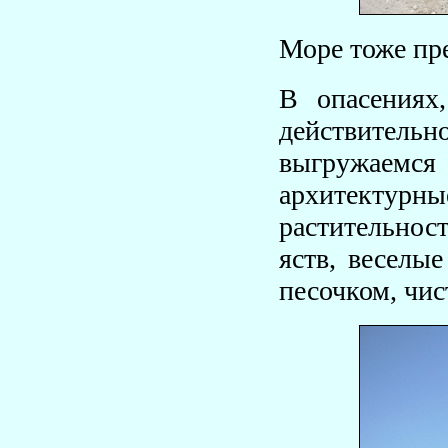
Море тоже пр
В опасениях
действительн
выгружаемся
архитектур
растительнос
яств, веселы
песочком, чис