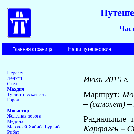
Путеше
Част
Главная страница
Наши путешествия
Перелет
Июль 2010 г.
Деньги
Отель
Махдия
Маршрут:
Мо
Туристическая зона
Город
– (самолет) –
Монастир
Железная дорога
Радиальные 
Медина
Карфаген – С
Мавзолей Хабиба Бургиба
Рибат