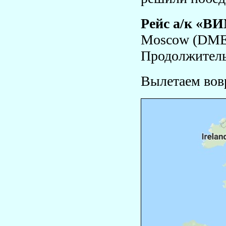
Рейс а/к «В
Moscow (DME) 
Продолжительн
Вылетаем вовр