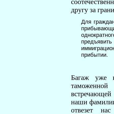
соотечествен
другу за гран
Для граждан
прибывающих
однократн
предъявит
иммиграцион
прибытии.
Багаж уже к
таможенной 
встречающей 
наши фамилии
отвезет на