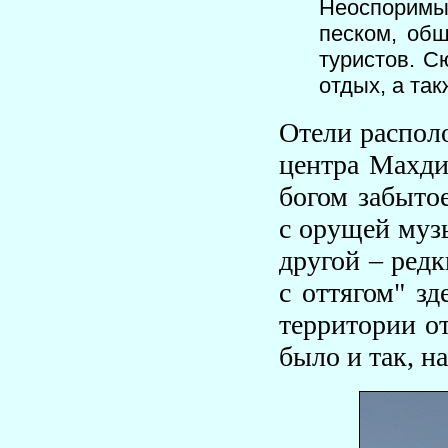
Неоспоримые
песком, обш
туристов. С
отдых, а так
Отели располо
центра Махди
богом забытое
с орущей музы
другой – ред
с оттягом" зд
территории о
было и так, на