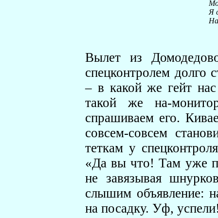
Мо
Я 
На
Вылет из Домодедово
спецконтролем долго с
– в какой же гейт нас
такой же на-монито
спрашиваем его. Кивае
совсем-совсем станов
теткам у спецконтрол
«Да вы что! Там уже п
не завязывая шнурко
слышим объявление: н
на посадку. Уф, успели