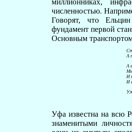
миллионниках, инфра
численностью. Например
Говорят, что Ельци
фундамент первой стан
Основным транспортом 
Cт
А 
А 
Мн
И 
И 
Уж
Уфа известна на всю 
знаменитыми личност