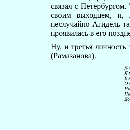
связал с Петербургом. 
своим выходцем, и, 
неслучайно Агидель т
проявилась в его поздн
Ну, и третья личность
(Рамазанова).
До
Я 
В 
Ож
На
На
До