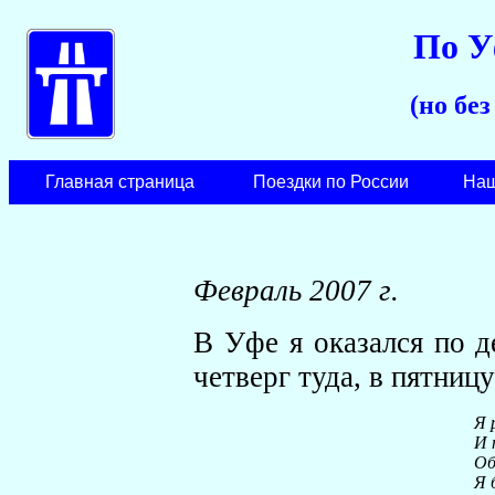
По У
(но бе
Главная страница
Поездки по России
Наш
Февраль 2007 г.
В Уфе я оказался по д
четверг туда, в пятниц
Я 
И 
Об
Я 