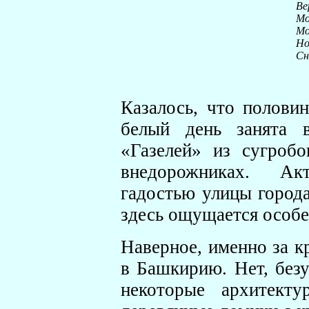
Ве
Мо
Мо
Но
Сн
Казалось, что полов
белый день занята в
«Газелей» из сугроб
внедорожниках. Ак
гадостью улицы города
здесь ощущается особе
Наверное, именно за к
в Башкирию. Нет, без
некоторые архитекту