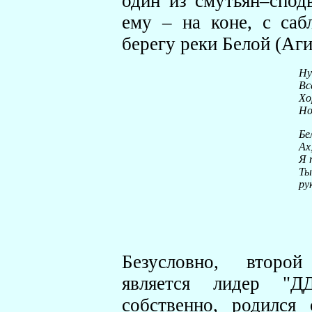
один из смутьян–спод
ему – на коне, с саб
берегу реки Белой (Аги
Ну
Вс
Хо
Но
Бе
Ах
Я 
Ты
ру
Безусловно, второ
является лидер "
собственно, родился