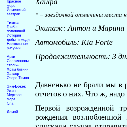
Хайфа
Красное
море
Йеменский
* – звездочкой отмечены места н
завтрак
Тимна
Экипаж: Антон и Марина
Гриб с
половиной
История
добычи меди
Автомобиль: Kia Forte
Наскальные
рисунки
Продолжительность: 3 дня
Арки
Соломоновы
столбы
Храм богини
Хатхор
Озеро Тимна
Давненько не брали мы в р
Эйн-Бокек
Ужин
отчетов о них. Что ж, надо
Мертвое
море
Спа
Первой возрожденной тр
Домой
рождения возлюбленной 
упускали случая отправить