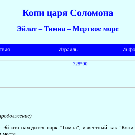
Копи царя Соломона
Эйлат – Тимна – Мертвое море
твия
Израиль
Инфо
продолжение)
от Эйлата находится парк "Тимна", известный как "Коп
 месте.