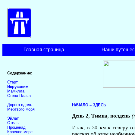
Главная страница
Наши путешес
Содержание:
Старт
Иерусалим
Мамилла
Стена Плача
Дорога вдоль
НАЧАЛО – ЗДЕСЬ
Мертвого моря
День 2, Тимна, полдень
(
Эйлат
Отель
Итак, в 30 км к северу 
Променад
Красное море
рассказ об этом необычном