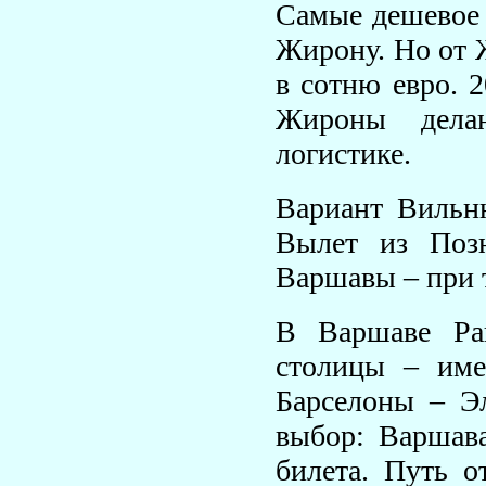
Самые дешевое 
Жирону. Но от 
в сотню евро. 2
Жироны делаю
логистике.
Вариант Вильню
Вылет из Позн
Варшавы – при т
В Варшаве Рай
столицы – име
Барселоны – Эл
выбор: Варшава
билета. Путь 