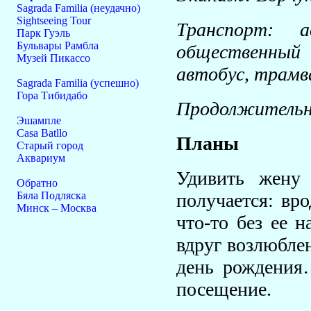
Sagrada Familia (неудачно)
Sightseeing Tour
Транспорт: 
Парк Гуэль
Бульвары Рамбла
общественный 
Музей Пикассо
автобус, трамв
Sagrada Familia (успешно)
Гора Тибидабо
Продолжительн
Эшампле
Casa Batllo
Планы
Старый город
Аквариум
Удивить жену
Обратно
Бяла Подляска
получается: вр
Минск – Москва
что-то без ее 
вдруг возлюбле
день рождения…
посещение.