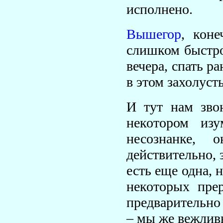
исполнено.
Вышегор
, коне
слишком быстро
вечера, спать р
в этом захолуст
И тут нам зво
некотором изу
несознанке, 
действительно, 
есть еще одна, 
некоторых пре
предварительно
– мы же вежлив