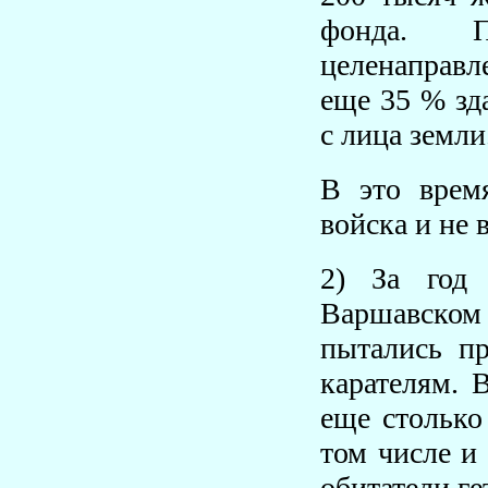
фонда. П
целенаправл
еще 35 % зд
с лица земли
В это врем
войска и не
2) За год 
Варшавско
пытались п
карателям. 
еще столько
том числе и
обитатели ге