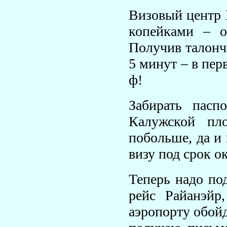
Визовый центр 
копейками – о
Получив талонч
5 минут – в пер
ф!
Забирать пасп
Калужской пл
побольше, да и
визу под срок о
Теперь надо по
рейс Райанэйр
аэропорту обойд