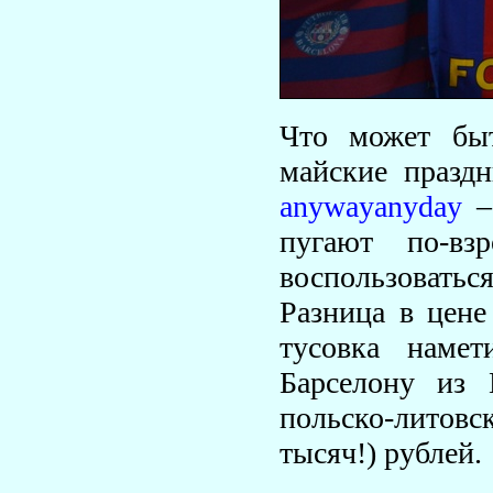
Что может быт
майские праздн
anywayanуday
– 
пугают по-вз
воспользовать
Разница в цене
тусовка наме
Барселону из
польско-литов
тысяч!) рублей.