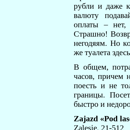
рубли и даже к
валюту подав
оплаты – нет,
Страшно! Возвр
негодяям. Но ко
же туалета здес
В общем, потра
часов, причем 
поесть и не то
границы. Посет
быстро и недоро
Zajazd «Pod la
Zalesie, 21-512