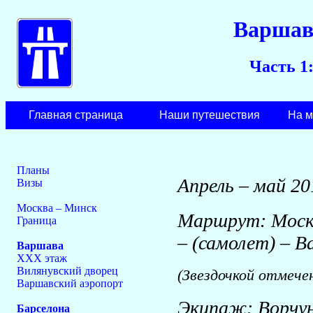
Варшав
Часть 1:
Главная страница
Наши путешествия
На м
Планы
Апрель – май 20
Визы
Москва – Минск
Маршрут: Москв
Граница
– (самолет) – В
Варшава
XXX этаж
Вилянувский дворец
(Звездочкой отмече
Варшавский аэропорт
Экипаж: Ворчун
Барселона