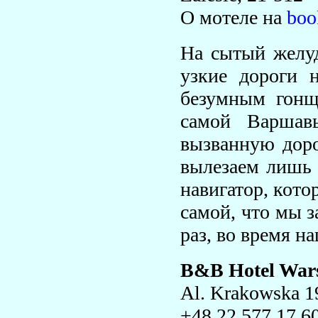
О мотеле на
boo
На сытый желуд
узкие дороги н
безумным гонщ
самой Варшав
вызванную дор
вылезаем лишь 
навигатор, кото
самой, что мы 
раз, во время н
B&B Hotel War
Al. Krakowska 1
+48 22 577 17 6