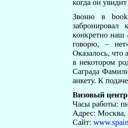
когда он увидит 
Звоню в booki
забронировал 
конкретно наш 
говорю, – нет
Оказалось, что 
в некотором род
Саграда Фамили
анкету. К подаче
Визовый центр
Часы работы: пн
Адрес: Mосква, 
Сайт:
www.spain