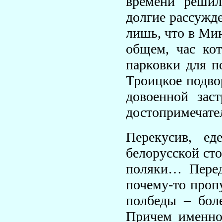
времени решил
долгие рассужд
лишь, что в Мин
общем, час кот
парковки для п
Троицкое подво
довоенной зас
достопримечате
Перекусив, е
белорусской сто
поляки… Перед
почему-то проп
полбеды – боле
Причем именно 