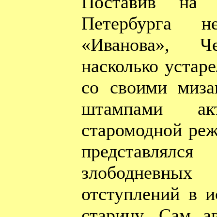
Поставив на
Петербурга не
«Иванова», Ч
насколько устар
со своими миза
штампами а
старомодной реж
представлялс
злободневн
отступлений в 
старину. Сам а