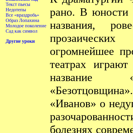
Текст пьесы
рано. В юности 
Недотепы
Все «враздробь»
Образ Лопахина
названия, ров
Молодое поколение
Сад как символ
прозаическ
Другие уроки
огромнейшее про
театрах играют
название 
«Безотцовщина
«Иванов» о недуг
разочарованно
болезнях соврем