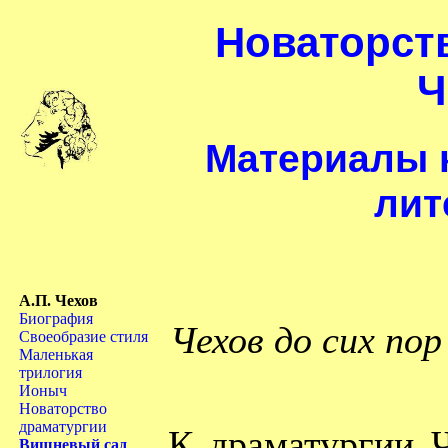
Новаторст
Ч
Материалы к
лит
А.П. Чехов
Биография
Чехов до сих пор
Своеобразие стиля
Маленькая
трилогия
Ионыч
Новаторство
драматургии
К драматургии Ч
Вишневый сад