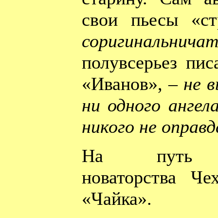
свои пьесы «с
соригинальни
полувсерьез пис
«Иванов», –
не в
ни одного ангел
никого не оправ
На путь др
новаторства Че
«Чайка».