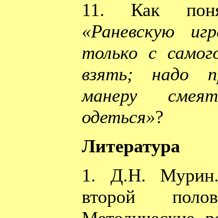
11. Как поня
«Раневскую иг
только с самог
взять; надо п
манеру смея
одеться»
?
Литература
1. Д.Н. Мурин.
второй пол