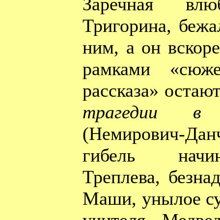
Заречная вл
Тригорина, бежа
ним, а он вскоре
рамками «сюже
рассказа» остаю
трагедии в
(Немирович-Да
гибель начи
Треплева, безна
Маши, унылое су