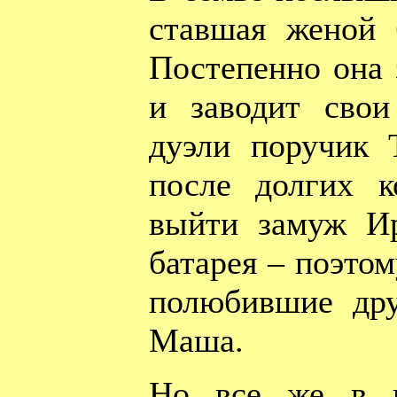
ставшая женой 
Постепенно она 
и заводит свои
дуэли поручик Т
после долгих к
выйти замуж Ир
батарея – поэто
полюбившие др
Маша.
Но все же в п