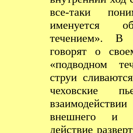
все-таки пон
именуется о
течением». В 
говорят о сво
«подводном те
струи сливаются
чеховские п
взаимодейств
внешнего и п
действие разверт