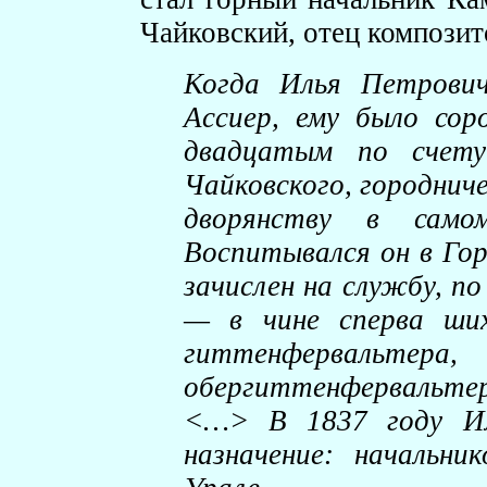
Чайковский, отец композит
Когда Илья Петрович
Ассиер, ему было со
двадцатым по счет
Чайковского, городниче
дворянству в само
Воспитывался он в Гор
зачислен на службу, по
— в чине сперва ших
гиттенферва
обергиттенфервальтер
<…> В 1837 году Ил
назначение: начальни