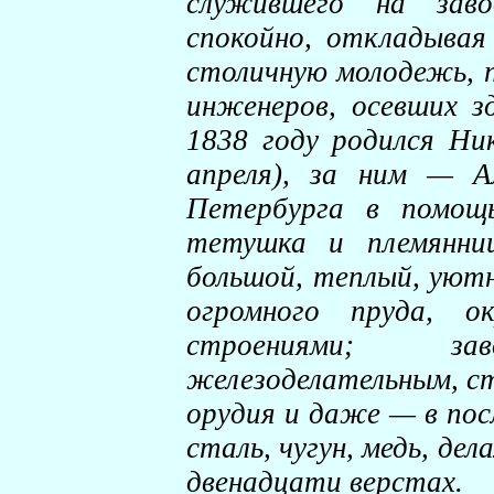
служившего на зав
спокойно, откладывая
столичную молодежь, 
инженеров, осевших зд
1838 году родился Ни
апреля), за ним — А
Петербурга в помощь
тетушка и племянниц
большой, теплый, уютн
огромного пруда, о
строениями; з
железоделательным, стр
орудия и даже — в пос
сталь, чугун, медь, де
двенадцати верстах.