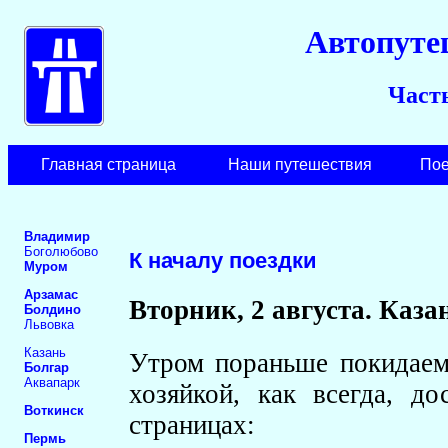
Автопуте
Част
Главная страница
Наши путешествия
Пое
Владимир
Боголюбово
К началу поездки
Муром
Арзамас
Вторник, 2 августа. Каза
Болдино
Львовка
Казань
Утром пораньше покидаем
Болгар
Аквапарк
хозяйкой, как всегда, д
Воткинск
страницах:
Пермь